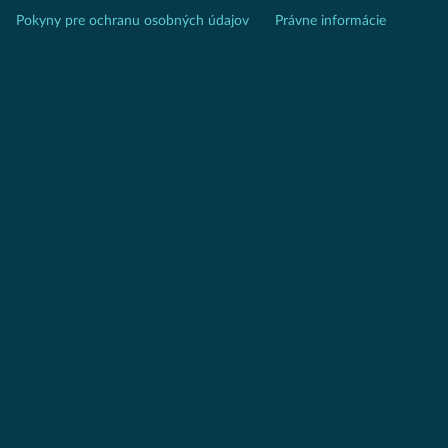
Pokyny pre ochranu osobných údajov
Právne informácie
www.investesg.eu 17.06.2021
ESG without “R” is incomplete
Interview with Leo Willert
What ARTS Asset Management and motorsport
have in common, you can see
HERE
....