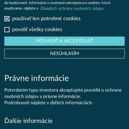
KY
do budúcnosti. Informácie o možnosti odvolania a o cookies, ktoré
Zásadách ochrany osobných údajov
používame, nájdete v
používať len potrebné cookies
NIA
povoliť všetky cookies
POTVRDIŤ A AKCEPTOVAŤ
KT
NESÚHLASÍM
ORING
Právne informácie
Potvrdením typu investora akceptujete pravidlá o ochrane
osobných údajov a právne informácie.
Podrobnosti nájdete v ďalších informáciách.
Ďalšie informácie