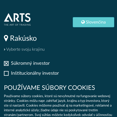
Y
|
Slovenčina
Rakúsko
Slovenčina
Rakúsko
Vyberte svoju krajinu
PT
Súkromný investor
Inštitucionálny investor
PT UDRŽATEĽNOSTI
Important information!
POUŽÍVAME SÚBORY COOKIES
Používame súbory cookies, ktoré sú nevyhnutné na fungovanie webovej
The reason for this is the legal framework.
stránky. Cookies môžu napr. zahŕňať jazyk, krajinu a typ investora, ktorý
ste si nastavili. Cookies môžeme používať aj na marketingové, reklamné a
interné analytické účely; žiadne údaje nie sú poskytované tretím
stranám/partnerom. Svoj súhlas môžete kedykoľvek odvolať s účinnosťou