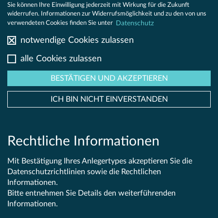
E
Sie können Ihre Einwilligung jederzeit mit Wirkung für die Zukunft
widerrufen. Informationen zur Widerrufsmöglichkeit und zu den von uns
Datenschutz
verwendeten Cookies finden Sie unter
DS
notwendige Cookies zulassen
alle Cookies zulassen
KT
BESTÄTIGEN UND AKZEPTIEREN
ICH BIN NICHT EINVERSTANDEN
Die Registrierung ist aktuell nur für
ORING
institutionelle Kunden in Estland vorgesehen
Rechtliche Informationen
Mit Bestätigung Ihres Anlegertypes akzeptieren Sie die
Datenschutzrichtlinien sowie die Rechtlichen
Informationen.
Bitte entnehmen Sie Details den weiterführenden
©
ARTS Asset
Offenlegungsbericht IFR
Datenschutz
Informationen.
Management
Mitwirkungspolitik
Rechtliche Hinweise